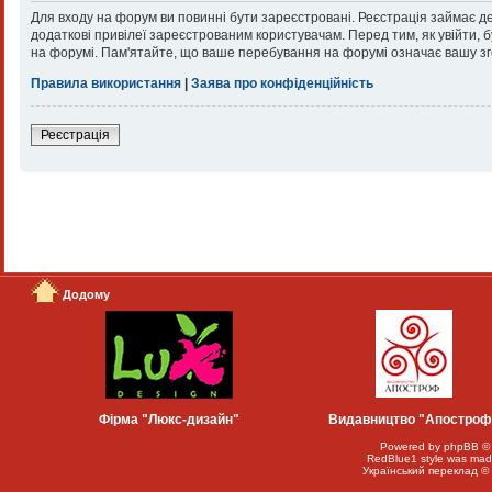
Для входу на форум ви повинні бути зареєстровані. Реєстрація займає д
додаткові привілеї зареєстрованим користувачам. Перед тим, як увійти, 
на форумі. Пам'ятайте, що ваше перебування на форумі означає вашу зг
Правила використання
|
Заява про конфіденційність
Реєстрація
Додому
Фірма "Люкс-дизайн"
Видавництво "Апостроф
Powered by
phpBB
©
RedBlue1 style was mad
Український переклад ©