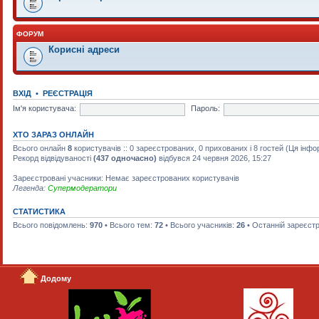
ФОРУМ
Корисні адреси
ВХІД
•
РЕЄСТРАЦІЯ
Ім'я користувача:
Пароль:
ХТО ЗАРАЗ ОНЛАЙН
Всього онлайн
8
користувачів :: 0 зареєстрованих, 0 прихованих і 8 гостей (Ця інф
Рекорд відвідуваності
(437 одночасно)
відбувся 24 червня 2026, 15:27
Зареєстровані учасники: Немає зареєстрованих користувачів
Легенда:
Супермодератори
СТАТИСТИКА
Всього повідомлень:
970
• Всього тем:
72
• Всього учасників:
26
• Останній зареєст
Додому