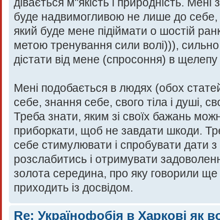
дівається м"якість і природність. Мені 
буде надвимогливою не лише до себе, а
який буде мене підіймати о шостій ранк
метою тренування сили волі))), сильн
дістати від мене (спросоння) в щелепу 
Мені подобається в людях (обох статей
себе, знання себе, свого тіла і душі, св
Треба знати, яким зі своїх бажань можн
приборкати, щоб не завдати шкоди. Треб
себе стимулювати і спробувати дати з 
розслабитись і отримувати задоволенн
золота середина, про яку говорили ще 
приходить із досвідом.
Re: Українофобія в Харкові як в