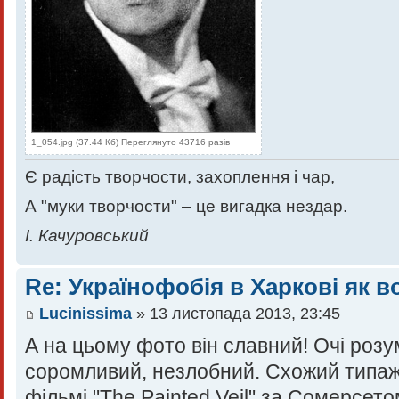
1_054.jpg (37.44 Кб) Переглянуто 43716 разів
Є радість творчости, захоплення і чар,
А "муки творчости" – це вигадка нездар.
І. Качуровський
Re: Українофобія в Харкові як в
Lucinissima
» 13 листопада 2013, 23:45
А на цьому фото він славний! Очі розум
соромливий, незлобний. Схожий типаж
фільмі "The Painted Veil" за Сомерсет