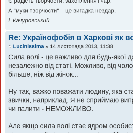
Є радість творчости, захоплення і чар,
А "муки творчости" – це вигадка нездар.
І. Качуровський
Re: Українофобія в Харкові як в
Lucinissima
» 14 листопада 2013, 11:38
Сила волі - це важливо для будь-якої 
незалежно від статі. Можливо, від чолов
більше, ніж від жінок...
Ну так, важко поважати людину, яка ст
звички, наприклад. Я не сприймаю вип
чи палити - НЕМОЖЛИВО.
Але якщо сила волі стає ядром особисто