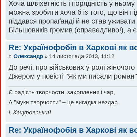
Хоча шляхетність і порядність у ньому
можна зробити хоча б із того, що він пі
піддався пропаґанді й не став уживати
Більшовиків громив (справедливо!), а є
Re: Українофобія в Харкові як в
Олександр
» 14 листопада 2013, 11:12
До речі, про військових у ролі жіночог
Джером у повісті "Як ми писали роман"
Є радість творчости, захоплення і чар,
А "муки творчости" – це вигадка нездар.
І. Качуровський
Re: Українофобія в Харкові як в