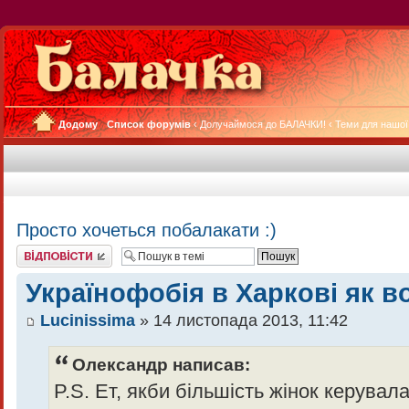
Додому
Список форумів
‹
Долучаймося до БАЛАЧКИ!
‹
Теми для нашої
Просто хочеться побалакати :)
Відповісти
Українофобія в Харкові як в
Lucinissima
» 14 листопада 2013, 11:42
Олександр написав:
P.S. Ет, якби більшість жінок керувал