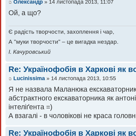
Олександр
» 14 листопада 2013, 11:07
Ой, а що?
Є радість творчости, захоплення і чар,
А "муки творчости" – це вигадка нездар.
І. Качуровський
Re: Українофобія в Харкові як в
Lucinissima
» 14 листопада 2013, 10:55
Я не назвала Маланюка екскаваторник
абстрактного екскаваторника як антон
інтеліґента =)
А взагалі - в чоловікові не краса головн
Re: Українофобія в Харкові як в