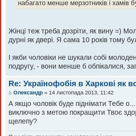
набагато менше мерзотників і хамів бул
Жінці теж треба дозріти, як вину =) Мо
дурні як двері. Я сама 10 років тому бу
І якби чоловіки не шукали собі молоде
подругу, - вони менше б обпікалися, з
Re: Українофобія в Харкові як в
Олександр
» 14 листопада 2013, 11:42
А якщо чоловік буде піднімати Тебе о..
виключно з метою покращити Твоє здор
щелепу?