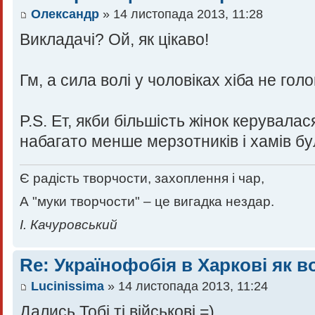
Олександр
» 14 листопада 2013, 11:28
Викладачі? Ой, як цікаво!
Гм, а сила волі у чоловіках хіба не гол
P.S. Ет, якби більшість жінок керувала
набагато менше мерзотників і хамів було
Є радість творчости, захоплення і чар,
А "муки творчости" – це вигадка нездар.
І. Качуровський
Re: Українофобія в Харкові як в
Lucinissima
» 14 листопада 2013, 11:24
Дались Тобі ті військові =)