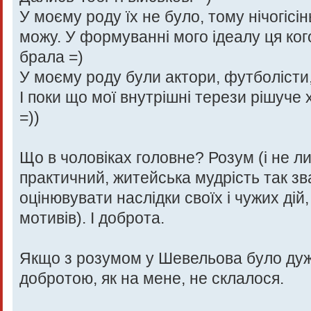
У моєму роду їх не було, тому нічогісі
можу. У формуванні мого ідеалу ця кого
брала =)
У моєму роду були актори, футболісти,
І поки що мої внутрішні терези рішуче 
=))
Що в чоловіках головне? Розум (і не л
практичний, житейська мудрість так зв
оцінювувати наслідки своїх і чужих дій
мотивів). І доброта.
Якщо з розумом у Шевельова було дуже
добротою, як на мене, не склалося.