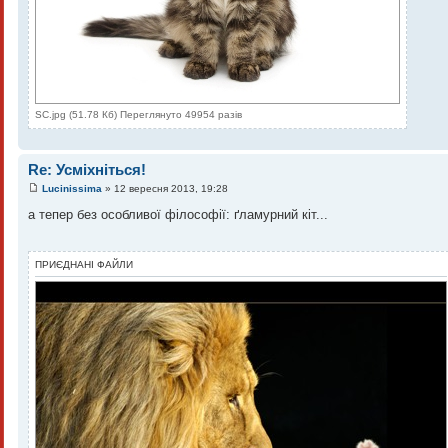
SC.jpg (51.78 Кб) Переглянуто 49954 разів
Re: Усміхніться!
Lucinissima
» 12 вересня 2013, 19:28
а тепер без особливої філософії: ґламурний кіт...
ПРИЄДНАНІ ФАЙЛИ