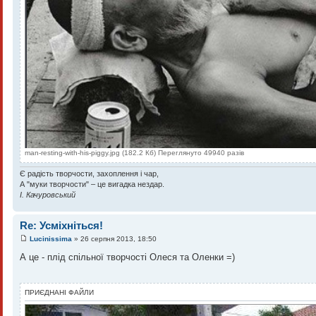
man-resting-with-his-piggy.jpg (182.2 Кб) Переглянуто 49940 разів
Є радість творчости, захоплення і чар,
А "муки творчости" – це вигадка нездар.
І. Качуровський
Re: Усміхніться!
Lucinissima
» 26 серпня 2013, 18:50
А це - плід спільної творчості Олеся та Оленки =)
ПРИЄДНАНІ ФАЙЛИ