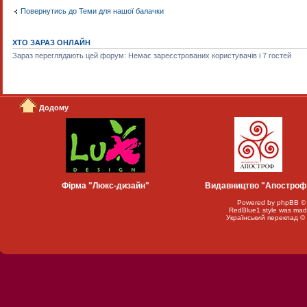
Повернутись до Теми для нашої балачки
ХТО ЗАРАЗ ОНЛАЙН
Зараз переглядають цей форум: Немає зареєстрованих користувачів і 7 гостей
Додому
Фірма "Люкс-дизайн"
Видавництво "Апостроф
Powered by
phpBB
©
RedBlue1 style was mad
Український переклад ©