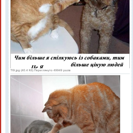
TI9.jpg (40.4 Кб) Переглянуто 49949 разів