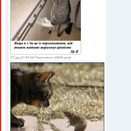
TI7.jpg (27.95 Кб) Переглянуто 49938 разів