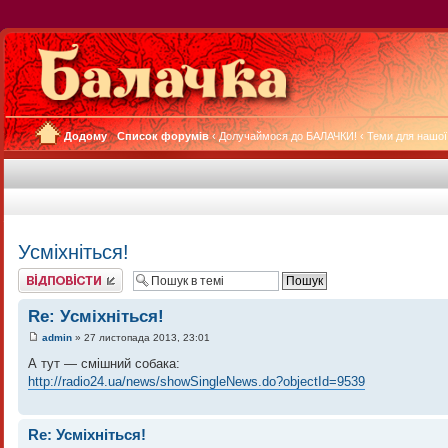
Додому
Список форумів
‹
Долучаймося до БАЛАЧКИ!
‹
Теми для нашої
Усміхніться!
Відповісти
Re: Усміхніться!
admin
» 27 листопада 2013, 23:01
А тут — смішний собака:
http://radio24.ua/news/showSingleNews.do?objectId=9539
Re: Усміхніться!