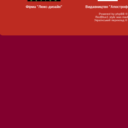
Фірма "Люкс-дизайн"
Видавництво "Апостроф
Powered by
phpBB
©
RedBlue1 style was mad
Український переклад ©