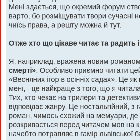
Мені здається, що окремий форум ств
варто, бо розміщувати твори сучасні 
чиїсь права, а решту можна й тут.
Отже хто що цікаве читає та радить
Я, наприклад, вражена новим романо
смерті»
. Особливо приємно читати цей
«Весняних ігор в осінніх садах». Це як 
мені, - це найкраще з того, що я читала
Тих, хто чекає на трилери та детектив
відповідає жанру. Це ностальгійний, з 
роман, чимось схожий на мемуари, де
розкривається перед читачем мов на к
начебто потрапляє в гамір львівської 