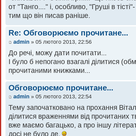
от "Танго...." і, особливо, "Груші в тісті
тим що він писав раніше.
Re: Обговорюємо прочитане...
admin
» 05 лютого 2013, 22:56
До речі, можу дати почитати...
І було б непогано взагалі ділитися (об
прочитаними книжками...
Обговорюємо прочитане...
admin
» 05 лютого 2013, 22:54
Тему започатковано на прохання Віталі
ділитися враженнями від прочитаних тво
вже маємо багацько, а про іншу літера
досі не було де.