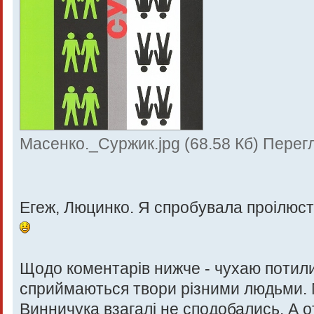
Масенко._Суржик.jpg (68.58 Кб) Перег
Егеж, Люцинко. Я спробувала проілюст
Щодо коментарів нижче - чухаю потили
сприймаються твори різними людьми. Ме
Винничука взагалі не сподобались. А о