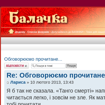
Додому
Список форумів
‹
Долучаймося до БАЛАЧКИ!
‹
Теми для нашої
Обговорюємо прочитане...
Відповісти
Re: Обговорюємо прочитане.
Лариса
» 10 лютого 2013, 13:43
Я б так не сказала. «Танго смерті» нап
читається легко, і зовсім не зле. Як м
тобі почитати.