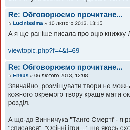
Re: Обговорюємо прочитане...
Lucinissima
» 10 лютого 2013, 13:15
А я ще раніше писала про оцю книжку
viewtopic.php?f=4&t=69
Re: Обговорюємо прочитане...
Eneus
» 06 лютого 2013, 12:08
Звичайно, розміщувати твори не можн
кожного окремого твору краще мати ок
розділ.
А що-до Винничука "Танго Смерті"- я 
"списався". "Осінні ігри...." ще якось сх